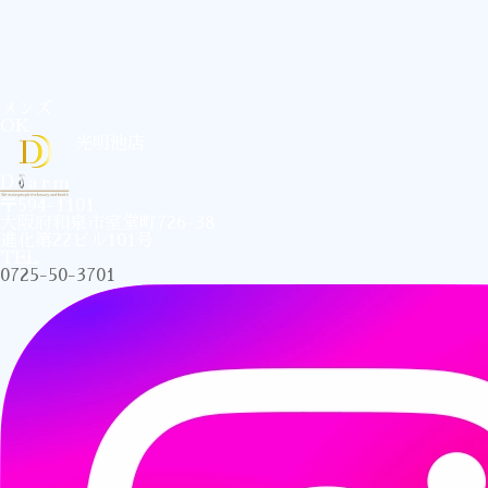
メンズ
OK
光明池店
〒594-1101
大阪府和泉市室堂町726-38
進化第22ビル101号
TEL.
0725-50-3701